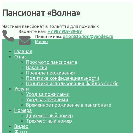
Пансионат «Волна»
vaG1N45uEmk
Частный пансионат в Тольятти для пожилых
Звоните нам:
+7 987 909-89-89
Published
21.05.2021
at
810 × 1080
in
Май цветет в
Пишите нам:
orion63orion@yandex.ru
пансионате!
Меню
Главная
Наши номера
О нас
Просмотр пансионата
Двухместный номер
Вакансии
Трехместный номер
Правила проживания
Политика конфиденциальности
Наши услуги
Политика использования файлов cookie
Услуги
Уход за пожилыми
Уход за пожилыми
Уход за лежачими
Уход за лежачими
Временное проживание в пансионате
Временное проживание в пансионате
Жизнь пансионата
Номера
Двухместный номер
Творческая встреча с Валентиной Сергеевной
Трехместный номер
Семеновой
21.08.2025
Видео
Масленица 2025 в пансинонате «Волна»
03.03.2025
Фото