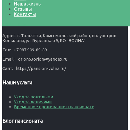
День рождения Администратора пансионата «Волна»
Наша жизнь
Оксаны Геннадьевны отмечаем на работе!
10.12.2024
Отзывы
Контакты
Контакты
Наши цены
Адрес: г. Тольятти, Комсомольский район, полуостров
Копылова, ул. Бурлацкая 9, БО "ВОЛНА"
Тел: +7 987 909-89-89
Email: orion63orion@yandex.ru
Сайт: https://pansion-volna.ru/
Наши услуги
Уход за пожилыми
Уход за лежачими
Временное проживание в пансионате
Блог пансионата