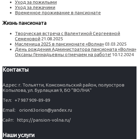
Уход за пожилыми
Уход за лежачими
Временное проживание в пансионате
Жизнь пансионата
Творческая встреча с Валентиной Сергеевной
Семеновой
21.08.2025
Масленица 2025 в пансинонате «Волна»
03.03.2025
День рождения Администратора пансионата «Волна»
Оксаны Геннадьевны отмечаем на работе!
10.12.2024
Контакты
Адрес: г. Тольятти, Комсомольский район, полуостров
Копылова, ул. Бурлацкая 9, БО "ВОЛНА"
Тел: +7 987 909-89-89
Email: orion63orion@yandex.ru
Сайт: https://pansion-volna.ru/
Наши услуги